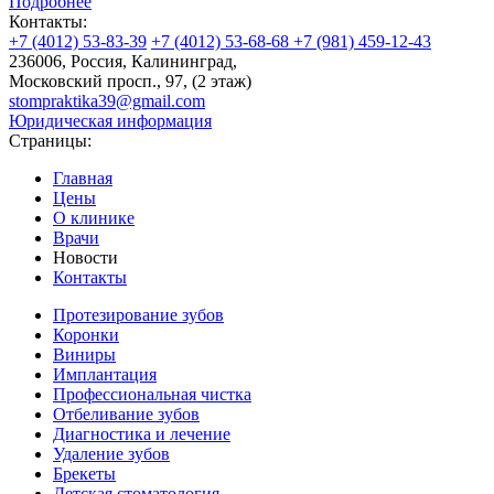
Подробнее
Контакты:
+7 (4012) 53-83-39
+7 (4012) 53-68-68
+7 (981) 459-12-43
236006, Россия, Калининград,
Московский просп., 97, (2 этаж)
stompraktika39@gmail.com
Юридическая информация
Страницы:
Главная
Цены
О клинике
Врачи
Новости
Контакты
Протезирование зубов
Коронки
Виниры
Имплантация
Профессиональная чистка
Отбеливание зубов
Диагностика и лечение
Удаление зубов
Брекеты
Детская стоматология