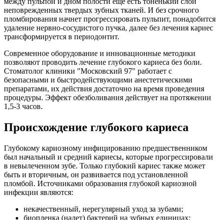
между пульпой и дном полости еще есть тоненький слой
неповрежденных твердых зубных тканей. И без срочного
пломбирования начнет прогрессировать пульпит, понадобится
удаление нервно-сосудистого пучка, далее без лечения кариес
трансформируется в периодонтит.
Современное оборудование и инновационные методики
позволяют проводить лечение глубокого кариеса без боли.
Стоматолог клиники "Московский 97" работает с
безопасными и быстродействующими анестетическими
препаратами, их действия достаточно на время проведения
процедуры. Эффект обезболивания действует на протяжении
1,5-3 часов.
Происхождение глубокого кариеса
Глубокому кариозному инфицированию предшественником
был начальный и средний кариесы, которые прогрессировали
в невылеченном зубе. Только глубокий кариес также может
быть и вторичным, он развивается под установленной
пломбой. Источниками образования глубокой кариозной
инфекции являются:
некачественный, нерегулярный уход за зубами;
биопленка (налет) бактерий на зубных единицах;