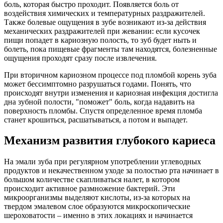
боль, которая быстро проходит. Появляется боль от
воздействия химических и температурных раздражителей.
Также болевые ощущения в зубе возникают из-за действия
механических раздражителей при жевании: если кусочек
пищи попадет в кариозную полость, то зуб будет ныть и
болеть, пока пищевые фрагменты там находятся, болезненные
ощущения проходят сразу после извлечения.
При вторичном кариозном процессе под пломбой корень зуба
может бессимптомно разрушаться годами. Понять, что
происходят внутри изменения и кариозная инфекция достигла
дна зубной полости, "поможет" боль, когда надавить на
поверхность пломбы. Спустя определенное время пломба
станет крошиться, расшатываться, а потом и выпадет.
Механизм развития глубокого кариеса
На эмали зуба при регулярном употреблении углеводных
продуктов и некачественном уходе за полостью рта начинает в
большом количестве скапливаться налет, в котором
происходит активное размножение бактерий. Эти
микроорганизмы выделяют кислоты, из-за которых на
твердом эмалевом слое образуются микроскопические
шероховатости – именно в этих локациях и начинается