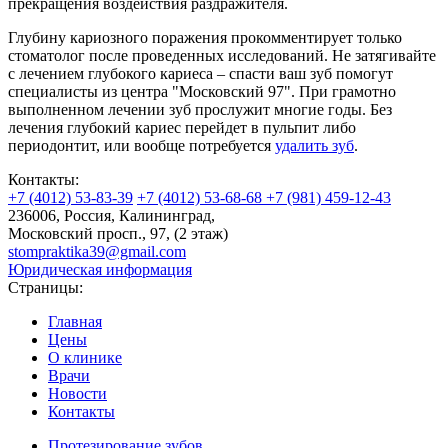
прекращения воздействия раздражителя.
Глубину кариозного поражения прокомментирует только
стоматолог после проведенных исследований. Не затягивайте
с лечением глубокого кариеса – спасти ваш зуб помогут
специалисты из центра "Московский 97". При грамотно
выполненном лечении зуб прослужит многие годы. Без
лечения глубокий кариес перейдет в пульпит либо
периодонтит, или вообще потребуется
удалить зуб
.
Контакты:
+7 (4012) 53-83-39
+7 (4012) 53-68-68
+7 (981) 459-12-43
236006, Россия, Калининград,
Московский просп., 97, (2 этаж)
stompraktika39@gmail.com
Юридическая информация
Страницы:
Главная
Цены
О клинике
Врачи
Новости
Контакты
Протезирование зубов