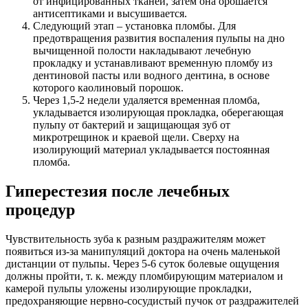
от инфицированных тканей, затем она орошается
антисептиками и высушивается.
Следующий этап – установка пломбы. Для
предотвращения развития воспаления пульпы на дно
вычищенной полости накладывают лечебную
прокладку и устанавливают временную пломбу из
дентиновой пасты или водного дентина, в основе
которого каолиновый порошок.
Через 1,5-2 недели удаляется временная пломба,
укладывается изолирующая прокладка, оберегающая
пульпу от бактерий и защищающая зуб от
микротрещинок и краевой щели. Сверху на
изолирующий материал укладывается постоянная
пломба.
Гиперестезия после лечебных
процедур
Чувствительность зуба к разным раздражителям может
появиться из-за манипуляций доктора на очень маленькой
дистанции от пульпы. Через 5-6 суток болевые ощущения
должны пройти, т. к. между пломбирующим материалом и
камерой пульпы уложены изолирующие прокладки,
предохраняющие нервно-сосудистый пучок от раздражителей