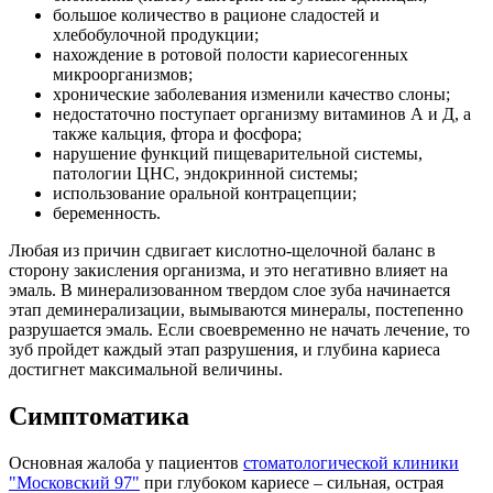
большое количество в рационе сладостей и
хлебобулочной продукции;
нахождение в ротовой полости кариесогенных
микроорганизмов;
хронические заболевания изменили качество слоны;
недостаточно поступает организму витаминов А и Д, а
также кальция, фтора и фосфора;
нарушение функций пищеварительной системы,
патологии ЦНС, эндокринной системы;
использование оральной контрацепции;
беременность.
Любая из причин сдвигает кислотно-щелочной баланс в
сторону закисления организма, и это негативно влияет на
эмаль. В минерализованном твердом слое зуба начинается
этап деминерализации, вымываются минералы, постепенно
разрушается эмаль. Если своевременно не начать лечение, то
зуб пройдет каждый этап разрушения, и глубина кариеса
достигнет максимальной величины.
Симптоматика
Основная жалоба у пациентов
стоматологической клиники
"Московский 97"
при глубоком кариесе – сильная, острая