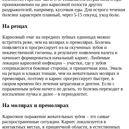
проникновении на дно кариозной полости других
раздражителей, например, кусочков еды. Для острого течения
болезни характерен плавный, через 5-15 секунд, уход боли.
На резцах
Кариозный очаг на передних зубных единицах можно
встретить реже, чем на молярах и премолярах. Болезнь
появляется и прогрессирует из-за скученных зубов и
некачественной гигиены, в результате появления налета и
начинает формироваться начальный кариес. Любимые
локации кариозной инфекции – участки, где у зубов
соприкасаются боковые стороны, и пришеечная зона. Эмаль
на резцах и клыках тоньше, чем на жевательных молярах и
премолярах, поэтому и кариес прогрессирует быстрее, в
скором времени без лечения затрагивая и дентин. Если с
пораженным зубом ничего не делать, то болезнь переходит в
воспаление пучка и далее – в периодонтит.
На молярах и премолярах
Кариозное поражение жевательных зубов – это самые
распространенные ситуации. Кариес локализуется в
контактных местах, в пришеечной области, в естественных