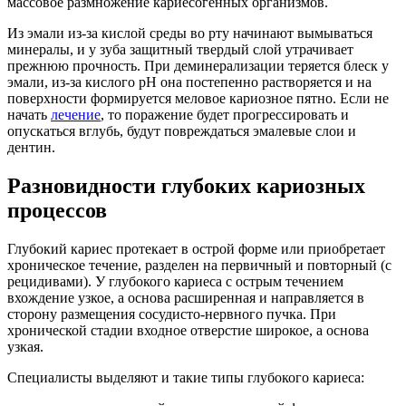
массовое размножение кариесогенных организмов.
Из эмали из-за кислой среды во рту начинают вымываться
минералы, и у зуба защитный твердый слой утрачивает
прежнюю прочность. При деминерализации теряется блеск у
эмали, из-за кислого pH она постепенно растворяется и на
поверхности формируется меловое кариозное пятно. Если не
начать
лечение
, то поражение будет прогрессировать и
опускаться вглубь, будут повреждаться эмалевые слои и
дентин.
Разновидности глубоких кариозных
процессов
Глубокий кариес протекает в острой форме или приобретает
хроническое течение, разделен на первичный и повторный (с
рецидивами). У глубокого кариеса с острым течением
вхождение узкое, а основа расширенная и направляется в
сторону размещения сосудисто-нервного пучка. При
хронической стадии входное отверстие широкое, а основа
узкая.
Специалисты выделяют и такие типы глубокого кариеса: