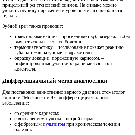
прицельный рентгеновский снимок. На снимке можно
увидеть глубину поражения и уровень жизнеспособности
пульпы.
Зубной врач также проводит:
трансиллюминацию – просвечивает зуб лазером, чтобы
выявить скрытые очаги болезни;
термодиагностику – исследование покажет реакцию
зуба на температурные раздражители;
окраску локации, пораженную кариесом, –
инфицированные участки окрашиваются в тон
красителя.
Дифференциальный метод диагностики
Для постановки единственно верного диагноза стоматолог
клиники "Московский 97" дифференцирует данное
заболевание:
со средним кариесом;
с воспалением пульпы в острой форме;
с фиброзным
пульпитом
при хроническом течении
болезни.