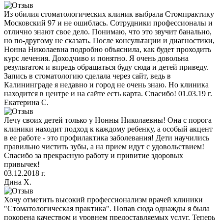
Из обилия стоматологических клиник выбрала Стомпрактику
Московский 97 и не ошиблась. Сотрудники профессионалы и
отлично знают свое дело. Понимаю, что это звучит банально,
но по-другому не сказать. После консультации и диагностики,
Нонна Николаевна подробно объяснила, как будет проходить
курс лечения. Доходчиво и понятно. Я очень довольна
результатом и впредь обращаться буду сюда и детей приведу.
Запись в стоматологию сделала через сайт, ведь в
Калининграде я недавно и город не очень знаю. Но клиника
находится в центре и на сайте есть карта. Спасибо! 01.03.19 г.
Екатерина С.
Лечу своих детей только у Нонны Николаевны! Она с порога
клиники находит подход к каждому ребенку, а особый акцент
в ее работе - это профилактика заболевания! Дети научились
правильно чистить зубы, а на прием идут с удовольствием!
Спасибо за прекрасную работу и привитие здоровых
привычек!
03.12.2018 г.
Дина Х.
Хочу отметить высокий профессионализм врачей клиники
"Стоматологическая практика". Попав сюда однажды я была
покорена качеством и уровнем предоставляемых услуг. Теперь