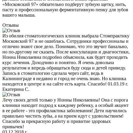
«Московский 97» обязательно подберут зубную щетку, нить,
пасту и профессиональную ферментативную пенку для зубов
вашего малыша.
Отзывы
Из обилия стоматологических клиник выбрала Стомпрактику
Московский 97 и не ошиблась. Сотрудники профессионалы и
отлично знают свое дело. Понимаю, что это звучит банально,
но по-другому не сказать. После консультации и диагностики,
Нонна Николаевна подробно объяснила, как будет проходить
курс лечения. Доходчиво и понятно. Я очень довольна
результатом и впредь обращаться буду сюда и детей приведу.
Запись в стоматологию сделала через сайт, ведь в
Калининграде я недавно и город не очень знаю. Но клиника
находится в центре и на сайте есть карта. Спасибо! 01.03.19 г.
Екатерина С.
Лечу своих детей только у Нонны Николаевны! Она с порога
клиники находит подход к каждому ребенку, а особый акцент
в ее работе - это профилактика заболевания! Дети научились
правильно чистить зубы, а на прием идут с удовольствием!
Спасибо за прекрасную работу и привитие здоровых
привычек!
03.12.2018 г.